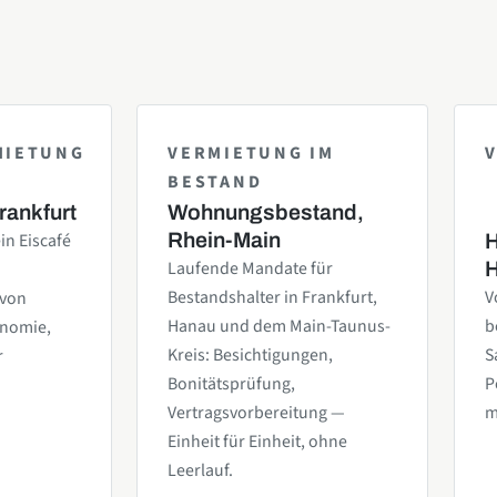
MIETUNG
VERMIETUNG IM
BESTAND
rankfurt
Wohnungsbestand,
in Eiscafé
Rhein-Main
H
Laufende Mandate für
Bestandshalter in Frankfurt,
V
 von
Hanau und dem Main-Taunus-
b
onomie,
Kreis: Besichtigungen,
S
r
Bonitätsprüfung,
P
Vertragsvorbereitung —
m
Einheit für Einheit, ohne
Leerlauf.