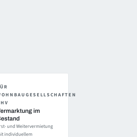
FÜR
WOHNBAUGESELLSCHAFTEN
 HV
ermarktung im
estand
rst- und Weitervermietung
it individuellem