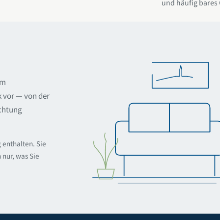
und häufig bares 
em
k vor — von der
ichtung
g enthalten. Sie
 nur, was Sie