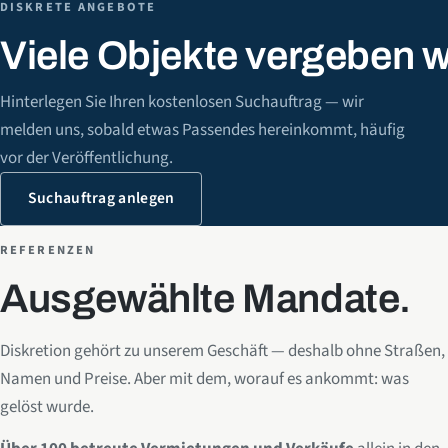
DISKRETE ANGEBOTE
Viele Objekte vergeben wi
Hinterlegen Sie Ihren kostenlosen Suchauftrag — wir
melden uns, sobald etwas Passendes hereinkommt, häufig
vor der Veröffentlichung.
Suchauftrag anlegen
REFERENZEN
Ausgewählte Mandate.
Diskretion gehört zu unserem Geschäft — deshalb ohne Straßen,
Namen und Preise. Aber mit dem, worauf es ankommt: was
gelöst wurde.