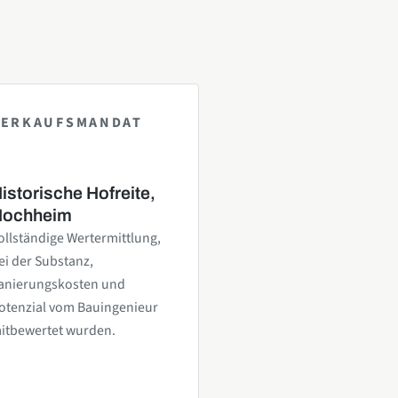
VERKAUFSMANDAT
istorische Hofreite,
Hochheim
ollständige Wertermittlung,
ei der Substanz,
anierungskosten und
otenzial vom Bauingenieur
itbewertet wurden.