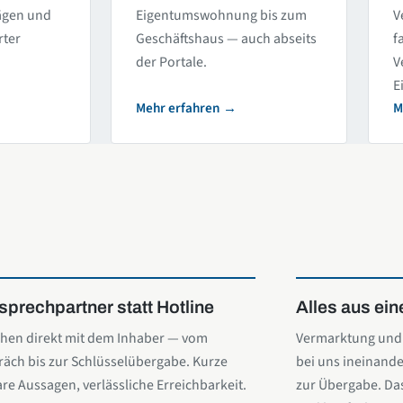
rägen und
Eigentumswohnung bis zum
V
rter
Geschäftshaus — auch abseits
f
der Portale.
V
E
Mehr erfahren
M
sprechpartner statt Hotline
Alles aus ei
chen direkt mit dem Inhaber — vom
Vermarktung und 
räch bis zur Schlüsselübergabe. Kurze
bei uns ineinande
are Aussagen, verlässliche Erreichbarkeit.
zur Übergabe. Das