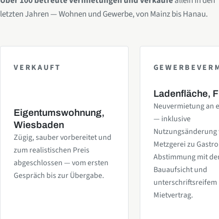
Über 100 betreute Vermietungen und Verkäufe
allein in den
letzten Jahren — Wohnen und Gewerbe, von Mainz bis Hanau.
VERKAUFT
GEWERBEVER
Ladenfläche, F
Neuvermietung an e
Eigentumswohnung,
— inklusive
Wiesbaden
Nutzungsänderung
Zügig, sauber vorbereitet und
Metzgerei zu Gastr
zum realistischen Preis
Abstimmung mit de
abgeschlossen — vom ersten
Bauaufsicht und
Gespräch bis zur Übergabe.
unterschriftsreifem
Mietvertrag.