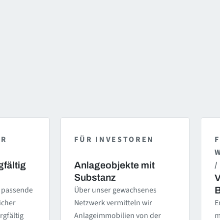
ER
FÜR INVESTOREN
/
fältig
Anlageobjekte mit
Substanz
V
, passende
Über unser gewachsenes
B
icher
Netzwerk vermitteln wir
E
rgfältig
Anlageimmobilien von der
m