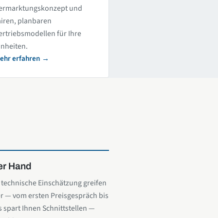
ermarktungskonzept und
airen, planbaren
ertriebsmodellen für Ihre
inheiten.
ehr erfahren
ner Hand
technische Einschätzung greifen
r — vom ersten Preisgespräch bis
 spart Ihnen Schnittstellen —